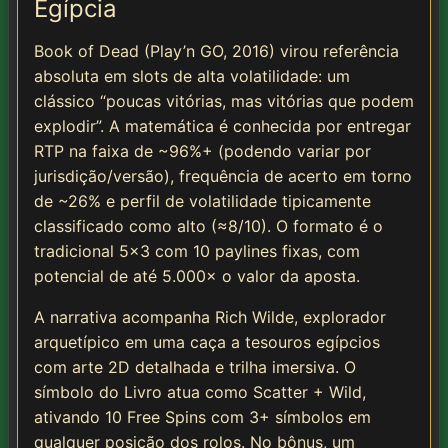
Egípcia
Book of Dead (Play’n GO, 2016) virou referência
absoluta em slots de alta volatilidade: um
clássico “poucas vitórias, mas vitórias que podem
explodir”. A matemática é conhecida por entregar
RTP na faixa de ~96%+ (podendo variar por
jurisdição/versão), frequência de acerto em torno
de ~26% e perfil de volatilidade tipicamente
classificado como alto (≈8/10). O formato é o
tradicional 5×3 com 10 paylines fixas, com
potencial de até 5.000× o valor da aposta.
A narrativa acompanha Rich Wilde, explorador
arquetípico em uma caça a tesouros egípcios
com arte 2D detalhada e trilha imersiva. O
símbolo do Livro atua como Scatter + Wild,
ativando 10 Free Spins com 3+ símbolos em
qualquer posição dos rolos. No bônus, um