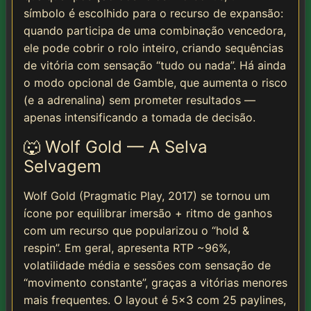
símbolo é escolhido para o recurso de expansão:
quando participa de uma combinação vencedora,
ele pode cobrir o rolo inteiro, criando sequências
de vitória com sensação “tudo ou nada”. Há ainda
o modo opcional de Gamble, que aumenta o risco
(e a adrenalina) sem prometer resultados —
apenas intensificando a tomada de decisão.
🐺 Wolf Gold — A Selva
Selvagem
Wolf Gold (Pragmatic Play, 2017) se tornou um
ícone por equilibrar imersão + ritmo de ganhos
com um recurso que popularizou o “hold &
respin”. Em geral, apresenta RTP ~96%,
volatilidade média e sessões com sensação de
“movimento constante”, graças a vitórias menores
mais frequentes. O layout é 5×3 com 25 paylines,