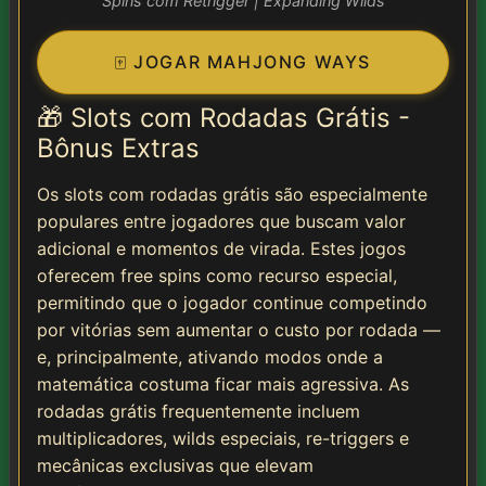
Spins com Retrigger | Expanding Wilds
🀄 JOGAR MAHJONG WAYS
🎁 Slots com Rodadas Grátis -
Bônus Extras
Os slots com rodadas grátis são especialmente
populares entre jogadores que buscam valor
adicional e momentos de virada. Estes jogos
oferecem free spins como recurso especial,
permitindo que o jogador continue competindo
por vitórias sem aumentar o custo por rodada —
e, principalmente, ativando modos onde a
matemática costuma ficar mais agressiva. As
rodadas grátis frequentemente incluem
multiplicadores, wilds especiais, re-triggers e
mecânicas exclusivas que elevam