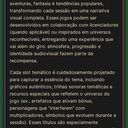
aventuras, fantasia e tendências populares,
transformando cada sessão em uma narrativa
visual completa. Esses jogos podem ser
desenvolvidos em colaboração com licenciadores
(quando aplicável) ou inspirados em universos
reconhecíveis, entregando uma experiência que
vai além do giro: atmosfera, progressão e
identidade audiovisual fazem parte da
recompensa.
Cada slot temático é cuidadosamente projetado
para capturar a essência do tema, incluindo
gráficos autênticos, trilhas sonoras temáticas e
recursos especiais que refletem o universo do
jogo (ex.: artefatos que ativam bônus,
personagens que “interferem” com
multiplicadores, símbolos que evoluem durante a
sessão). Esses títulos são especialmente