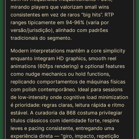
mirando players que valorizam small wins
consistentes em vez de raros “big hits”. RTP
ranges tipicamente em 94-96% (varia por
versão/jurisdição), alinhado com padrões
tradicionais do segmento.
Modern interpretations mantêm a core simplicity
enquanto integram HD graphics, smooth reel
animations (60fps rendering) e optional features
como nudge mechanics ou hold functions,
replicando comportamentos de máquinas físicas
com polish contemporâneo. Ideal para sessions
de low-intensity onde cognitive load minimization
é prioridade: regras claras, leitura rápida e ritmo
estável. A curadoria da 868 costuma privilegiar
títulos clássicos com identidade forte, respins
leves e pacing consistente, entregando uma
experiência direta — “giro, impacto, repetição