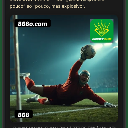
pouco” ao “pouco, mas explosivo”.