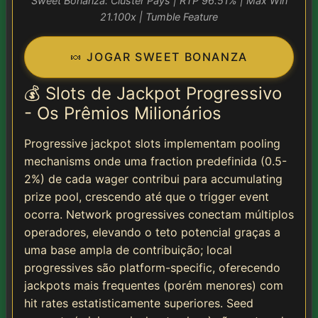
Sweet Bonanza: Cluster Pays | RTP 96.51% | Max Win
21.100x | Tumble Feature
🍬 JOGAR SWEET BONANZA
💰 Slots de Jackpot Progressivo
- Os Prêmios Milionários
Progressive jackpot slots implementam pooling
mechanisms onde uma fraction predefinida (0.5-
2%) de cada wager contribui para accumulating
prize pool, crescendo até que o trigger event
ocorra. Network progressives conectam múltiplos
operadores, elevando o teto potencial graças a
uma base ampla de contribuição; local
progressives são platform-specific, oferecendo
jackpots mais frequentes (porém menores) com
hit rates estatisticamente superiores. Seed