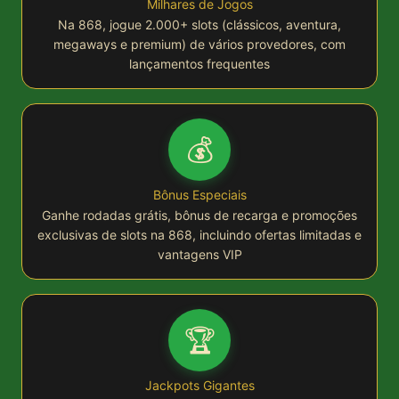
Milhares de Jogos
Na 868, jogue 2.000+ slots (clássicos, aventura,
Bet
megaways e premium) de vários provedores, com
lançamentos frequentes
Win
💰
APP
Bônus Especiais
📱 Download
Ganhe rodadas grátis, bônus de recarga e promoções
exclusivas de slots na 868, incluindo ofertas limitadas e
APK
vantagens VIP
Download
🏆
Baixar
Jackpots Gigantes