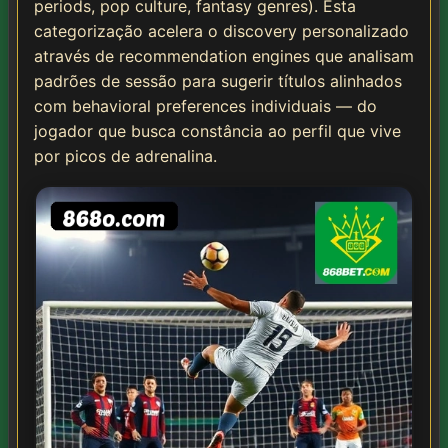
periods, pop culture, fantasy genres). Esta
categorização acelera o discovery personalizado
através de recommendation engines que analisam
padrões de sessão para sugerir títulos alinhados
com behavioral preferences individuais — do
jogador que busca constância ao perfil que vive
por picos de adrenalina.