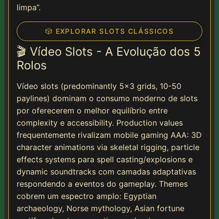
limpa”.
🎲 EXPLORAR SLOTS CLÁSSICOS
🎬 Vídeo Slots - A Evolução dos 5
Rolos
Vídeo slots (predominantly 5×3 grids, 10-50
paylines) dominam o consumo moderno de slots
por oferecerem o melhor equilíbrio entre
complexity e accessibility. Production values
frequentemente rivalizam mobile gaming AAA: 3D
character animations via skeletal rigging, particle
effects systems para spell casting/explosions e
dynamic soundtracks com camadas adaptativas
respondendo a eventos do gameplay. Themes
cobrem um espectro amplo: Egyptian
archaeology, Norse mythology, Asian fortune