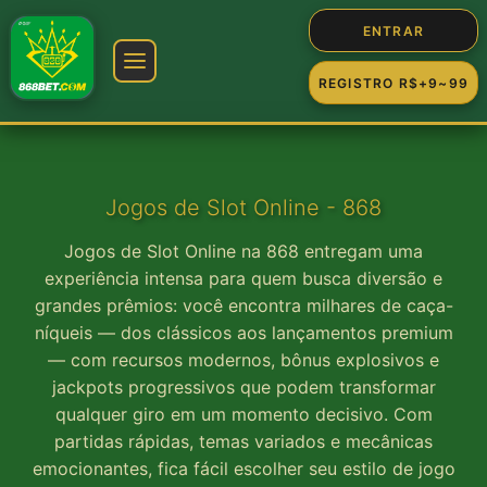
ENTRAR
REGISTRO R$+9~99
🎰 Jogos
Slot
Jogos de Slot Online - 868
Jogos de Slot Online na 868 entregam uma
Cassino
experiência intensa para quem busca diversão e
grandes prêmios: você encontra milhares de caça-
Fortune
níqueis — dos clássicos aos lançamentos premium
— com recursos modernos, bônus explosivos e
jackpots progressivos que podem transformar
Jogos
qualquer giro em um momento decisivo. Com
partidas rápidas, temas variados e mecânicas
Game
emocionantes, fica fácil escolher seu estilo de jogo