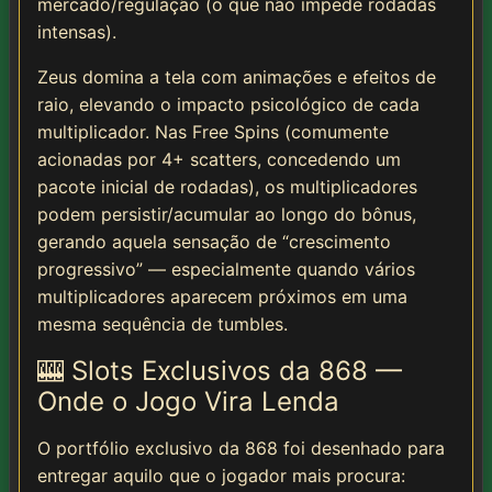
mercado/regulação (o que não impede rodadas
intensas).
Zeus domina a tela com animações e efeitos de
raio, elevando o impacto psicológico de cada
multiplicador. Nas Free Spins (comumente
acionadas por 4+ scatters, concedendo um
pacote inicial de rodadas), os multiplicadores
podem persistir/acumular ao longo do bônus,
gerando aquela sensação de “crescimento
progressivo” — especialmente quando vários
multiplicadores aparecem próximos em uma
mesma sequência de tumbles.
🎰 Slots Exclusivos da 868 —
Onde o Jogo Vira Lenda
O portfólio exclusivo da 868 foi desenhado para
entregar aquilo que o jogador mais procura: