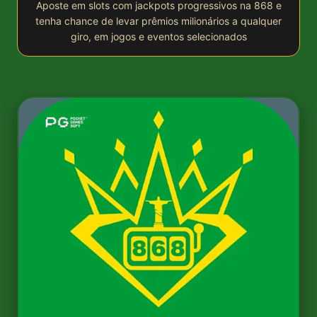
Aposte em slots com jackpots progressivos na 868 e
Instalar
tenha chance de levar prêmios milionários a qualquer
giro, em jogos e eventos selecionados
🌐 Social & Contato
📱 Telegram
📘 Facebook