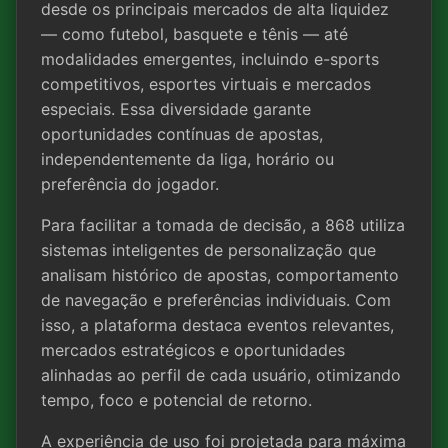
desde os principais mercados de alta liquidez
— como futebol, basquete e tênis — até
modalidades emergentes, incluindo e-sports
competitivos, esportes virtuais e mercados
especiais. Essa diversidade garante
oportunidades contínuas de apostas,
independentemente da liga, horário ou
preferência do jogador.
Para facilitar a tomada de decisão, a 868 utiliza
sistemas inteligentes de personalização que
analisam histórico de apostas, comportamento
de navegação e preferências individuais. Com
isso, a plataforma destaca eventos relevantes,
mercados estratégicos e oportunidades
alinhadas ao perfil de cada usuário, otimizando
tempo, foco e potencial de retorno.
A experiência de uso foi projetada para máxima