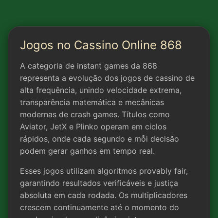
Jogos no Cassino Online 868
A categoria de instant games da 868
representa a evolução dos jogos de cassino de
alta frequência, unindo velocidade extrema,
transparência matemática e mecânicas
modernas de crash games. Títulos como
Aviator, JetX e Plinko operam em ciclos
rápidos, onde cada segundo e mỗi decisão
podem gerar ganhos em tempo real.
Esses jogos utilizam algoritmos provably fair,
garantindo resultados verificáveis e justiça
absoluta em cada rodada. Os multiplicadores
crescem continuamente até o momento do