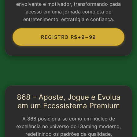
envolvente e motivador, transformando cada
acesso em uma jornada completa de
entretenimento, estratégia e confiança.
REGISTRO R$+9~99
868 – Aposte, Jogue e Evolua
em um Ecossistema Premium
A 868 posiciona-se como um núcleo de
excelência no universo do iGaming moderno,
redefinindo os padrões de qualidade,