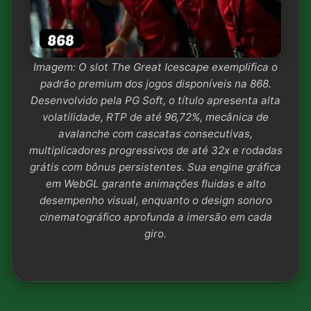
Imagem: O slot The Great Icescape exemplifica o
padrão premium dos jogos disponíveis na 868.
Desenvolvido pela PG Soft, o título apresenta alta
volatilidade, RTP de até 96,72%, mecânica de
avalanche com cascatas consecutivas,
multiplicadores progressivos de até 32x e rodadas
grátis com bônus persistentes. Sua engine gráfica
em WebGL garante animações fluidas e alto
desempenho visual, enquanto o design sonoro
cinematográfico aprofunda a imersão em cada
giro.