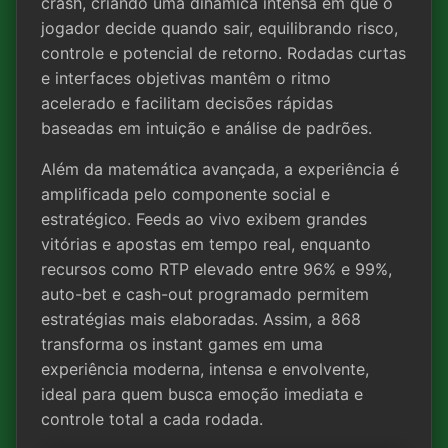
crash, criando uma dinâmica intensa em que o
jogador decide quando sair, equilibrando risco,
controle e potencial de retorno. Rodadas curtas
e interfaces objetivas mantêm o ritmo
acelerado e facilitam decisões rápidas
baseadas em intuição e análise de padrões.
Além da matemática avançada, a experiência é
amplificada pelo componente social e
estratégico. Feeds ao vivo exibem grandes
vitórias e apostas em tempo real, enquanto
recursos como RTP elevado entre 96% e 99%,
auto-bet e cash-out programado permitem
estratégias mais elaboradas. Assim, a 868
transforma os instant games em uma
experiência moderna, intensa e envolvente,
ideal para quem busca emoção imediata e
controle total a cada rodada.