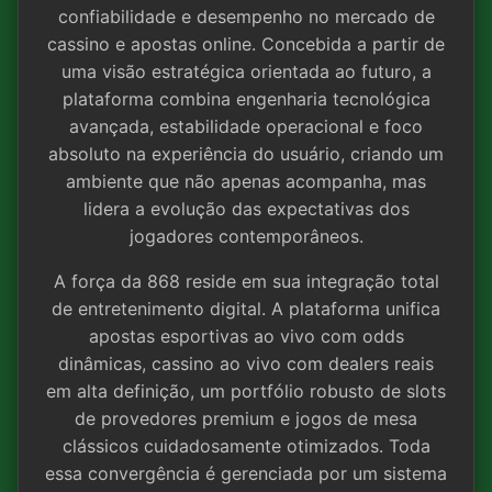
confiabilidade e desempenho no mercado de
cassino e apostas online. Concebida a partir de
uma visão estratégica orientada ao futuro, a
plataforma combina engenharia tecnológica
avançada, estabilidade operacional e foco
absoluto na experiência do usuário, criando um
ambiente que não apenas acompanha, mas
lidera a evolução das expectativas dos
jogadores contemporâneos.
A força da 868 reside em sua integração total
de entretenimento digital. A plataforma unifica
apostas esportivas ao vivo com odds
dinâmicas, cassino ao vivo com dealers reais
em alta definição, um portfólio robusto de slots
de provedores premium e jogos de mesa
clássicos cuidadosamente otimizados. Toda
essa convergência é gerenciada por um sistema