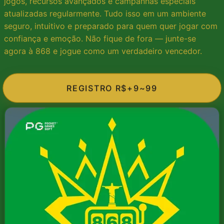
jogos, recursos avançados e campanhas especiais
atualizadas regularmente. Tudo isso em um ambiente
Lottery
seguro, intuitivo e preparado para quem quer jogar com
confiança e emoção. Não fique de fora — junte-se
👤 Conta
agora à 868 e jogue como um verdadeiro vencedor.
Login
REGISTRO R$+9~99
Cadastro
Bônus
VIP
🏆 Plataforma
Plataforma