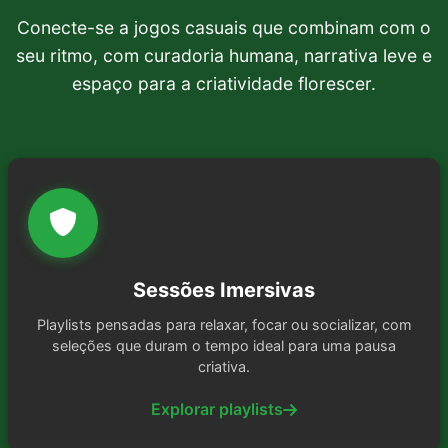
Instalar
Conecte-se a jogos casuais que combinam com o
seu ritmo, com curadoria humana, narrativa leve e
🌐 Social & Contato
espaço para a criatividade florescer.
📱 Telegram
📘 Facebook
Sessões Imersivas
Playlists pensadas para relaxar, focar ou socializar, com
seleções que duram o tempo ideal para uma pausa
criativa.
Explorar playlists