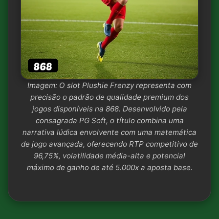
Imagem: O slot Plushie Frenzy representa com
precisão o padrão de qualidade premium dos
jogos disponíveis na 868. Desenvolvido pela
consagrada PG Soft, o título combina uma
narrativa lúdica envolvente com uma matemática
de jogo avançada, oferecendo RTP competitivo de
96,75%, volatilidade média-alta e potencial
máximo de ganho de até 5.000x a aposta base.